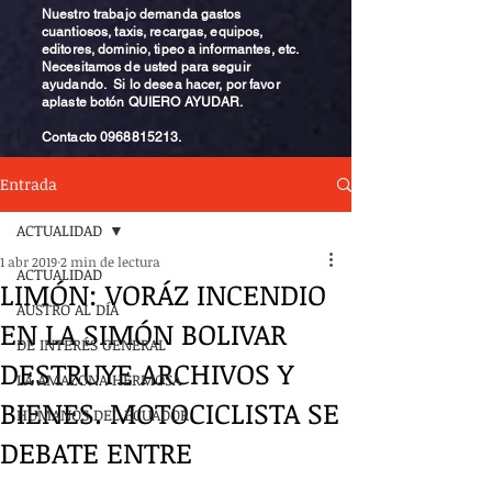
Nuestro trabajo demanda gastos
cuantiosos, taxis, recargas, equipos,
editores, dominio, tipeo a informantes, etc.
Necesitamos de usted para seguir
ayudando. Si lo desea hacer, por favor
aplaste botón QUIERO AYUDAR.
Contacto
0968815213
.
Entrada
ACTUALIDAD
1 abr 2019
2 min de lectura
ACTUALIDAD
LIMÓN: VORÁZ INCENDIO
AUSTRO AL DÍA
EN LA SIMÓN BOLIVAR
DE INTERÉS GENERAL
DESTRUYE ARCHIVOS Y
LA AMAZONA HERMOSA
BIENES. MOTOCICLISTA SE
HUMANOS DEL ECUADOR
DEBATE ENTRE