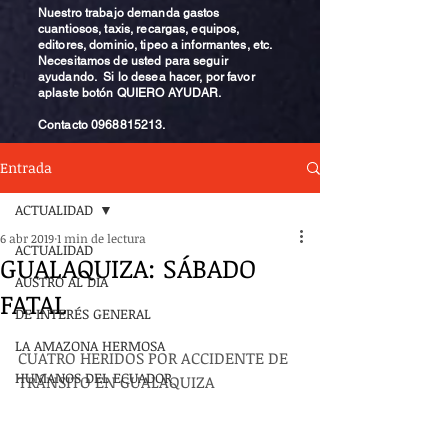
Nuestro trabajo demanda gastos
cuantiosos, taxis, recargas, equipos,
editores, dominio, tipeo a informantes, etc.
Necesitamos de usted para seguir
ayudando. Si lo desea hacer, por favor
aplaste botón QUIERO AYUDAR.
Contacto
0968815213
.
Entrada
ACTUALIDAD
6 abr 2019
1 min de lectura
ACTUALIDAD
GUALAQUIZA: SÁBADO
AUSTRO AL DÍA
FATAL
DE INTERÉS GENERAL
LA AMAZONA HERMOSA
CUATRO HERIDOS POR ACCIDENTE DE 
HUMANOS DEL ECUADOR
TRÁNSITO EN GUALAQUIZA 