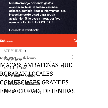
Nuestro trabajo demanda gastos
cuantiosos, taxis, recargas, equipos,
editores, dominio, tipeo a informantes, etc.
Necesitamos de usted para seguir
ayudando. Si lo desea hacer, por favor
aplaste botón QUIERO AYUDAR.
Contacto
0968815213
.
Entrada
ACTUALIDAD
10 abr 2019
1 min de lectura
ACTUALIDAD
MACAS: AMBATEÑAS QUE
AUSTRO AL DÍA
ROBABAN LOCALES
DE INTERÉS GENERAL
COMERCIALES GRANDES
LA AMAZONA HERMOSA
EN LA CIUDAD, DETENIDAS
HUMANOS DEL ECUADOR