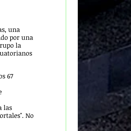
as, una 
ado por una 
rupo la 
cuatorianos 
s 67 
e 
 las 
ortales". No 