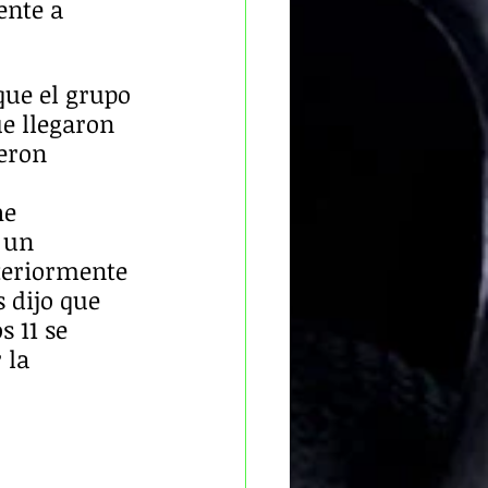
ente a 
ue el grupo 
ue llegaron 
eron 
e 
 un 
steriormente 
 dijo que 
 11 se 
 la 