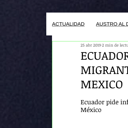
ACTUALIDAD
AUSTRO AL 
25 abr 2019
2 min de lect
HUMANOS DEL ECUADOR
ECUADOR
MIGRANT
MEXICO
Ecuador pide in
México