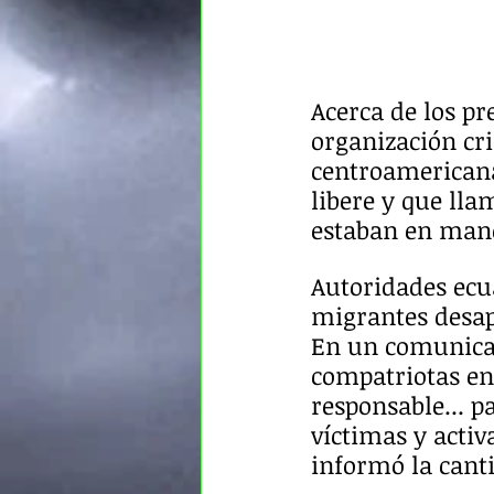
Acerca de los pr
organización cri
centroamericana
libere y que ll
estaban en mano
Autoridades ecu
migrantes desap
En un comunicad
compatriotas en
responsable... pa
víctimas y activ
informó la cant