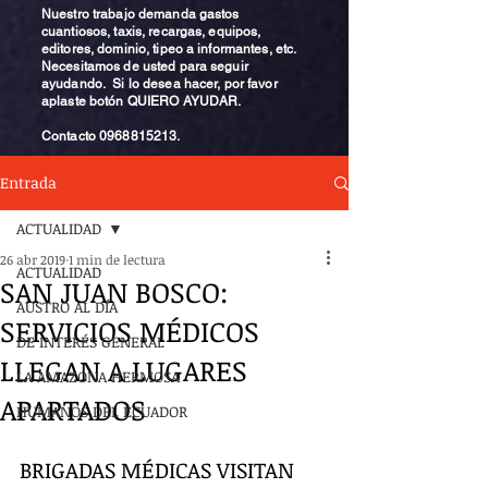
Nuestro trabajo demanda gastos
cuantiosos, taxis, recargas, equipos,
editores, dominio, tipeo a informantes, etc.
Necesitamos de usted para seguir
ayudando. Si lo desea hacer, por favor
aplaste botón QUIERO AYUDAR.
Contacto
0968815213
.
Entrada
ACTUALIDAD
26 abr 2019
1 min de lectura
ACTUALIDAD
SAN JUAN BOSCO:
AUSTRO AL DÍA
SERVICIOS MÉDICOS
DE INTERÉS GENERAL
LLEGAN A LUGARES
LA AMAZONA HERMOSA
APARTADOS
HUMANOS DEL ECUADOR
BRIGADAS MÉDICAS VISITAN 