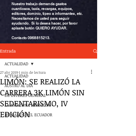
Nuestro trabajo demanda gastos
cuantiosos, taxis, recargas, equipos,
editores, dominio, tipeo a informantes, etc.
Necesitamos de usted para seguir
ayudando. Si lo desea hacer, por favor
aplaste botón QUIERO AYUDAR.
Contacto
0968815213
.
Entrada
ACTUALIDAD
27 abr 2019
1 min de lectura
ACTUALIDAD
LIMÓN: SE REALIZÓ LA
AUSTRO AL DÍA
CARRERA 3K LIMÓN SIN
DE INTERÉS GENERAL
SEDENTARISMO, IV
LA AMAZONA HERMOSA
EDICIÓN
HUMANOS DEL ECUADOR