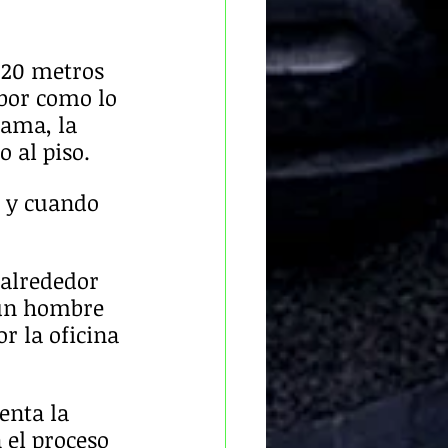
 20 metros 
abor como lo 
rama, la 
o al piso.
s y cuando 
 alrededor 
 un hombre 
r la oficina 
enta la 
 el proceso 