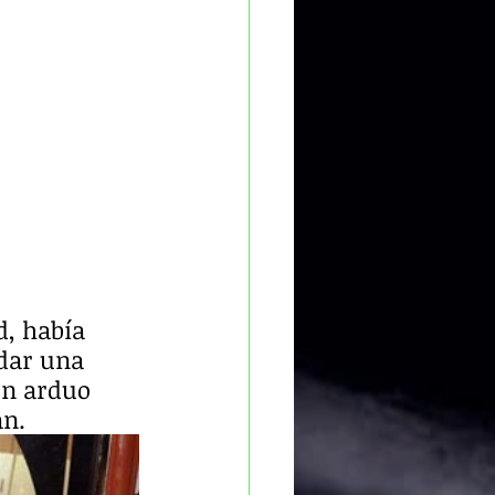
, había 
dar una 
on arduo 
an.