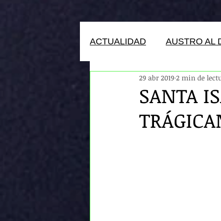
ACTUALIDAD
AUSTRO AL 
29 abr 2019
2 min de lect
HUMANOS DEL ECUADOR
SANTA I
TRÁGIC