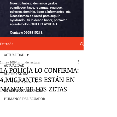
Nuestro trabajo demanda gastos
cuantiosos, taxis, recargas, equipos,
editores, dominio, tipeo a informantes, etc.
Necesitamos de usted para seguir
ayudando. Si lo desea hacer, por favor
aplaste botón QUIERO AYUDAR.
Contacto
0968815213
.
Entrada
ACTUALIDAD
2 may 2019
1 min de lectura
ACTUALIDAD
LA POLICÍA LO CONFIRMA:
AUSTRO AL DÍA
4 MIGRANTES ESTÁN EN
DE INTERÉS GENERAL
MANOS DE LOS ZETAS
LA AMAZONA HERMOSA
HUMANOS DEL ECUADOR