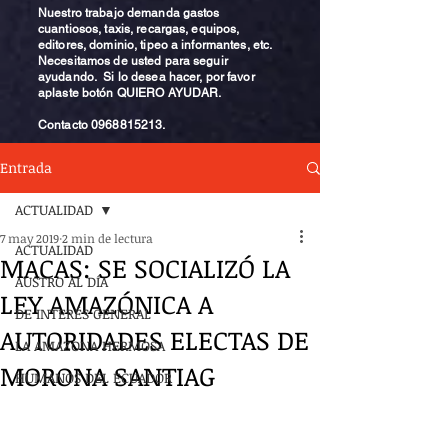
Nuestro trabajo demanda gastos
cuantiosos, taxis, recargas, equipos,
editores, dominio, tipeo a informantes, etc.
Necesitamos de usted para seguir
ayudando. Si lo desea hacer, por favor
aplaste botón QUIERO AYUDAR.
Contacto
0968815213
.
Entrada
ACTUALIDAD
7 may 2019
2 min de lectura
ACTUALIDAD
MACAS: SE SOCIALIZÓ LA
AUSTRO AL DÍA
LEY AMAZÓNICA A
DE INTERÉS GENERAL
AUTORIDADES ELECTAS DE
LA AMAZONA HERMOSA
MORONA SANTIAG
HUMANOS DEL ECUADOR