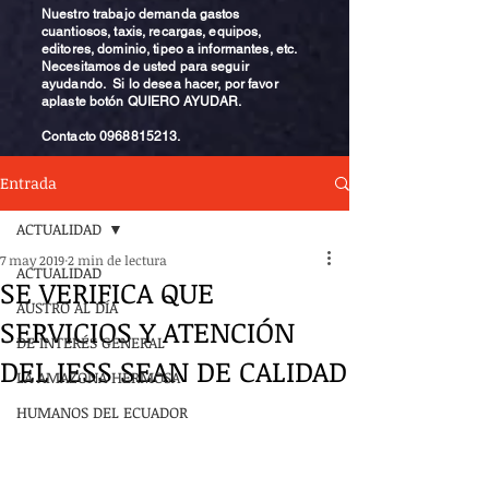
Nuestro trabajo demanda gastos
cuantiosos, taxis, recargas, equipos,
editores, dominio, tipeo a informantes, etc.
Necesitamos de usted para seguir
ayudando. Si lo desea hacer, por favor
aplaste botón QUIERO AYUDAR.
Contacto
0968815213
.
Entrada
ACTUALIDAD
7 may 2019
2 min de lectura
ACTUALIDAD
SE VERIFICA QUE
AUSTRO AL DÍA
SERVICIOS Y ATENCIÓN
DE INTERÉS GENERAL
DEL IESS SEAN DE CALIDAD
LA AMAZONA HERMOSA
HUMANOS DEL ECUADOR