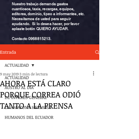
Nuestro trabajo demanda gastos
cuantiosos, taxis, recargas, equipos,
editores, dominio, tipeo a informantes, etc.
Necesitamos de usted para seguir
ayudando. Si lo desea hacer, por favor
aplaste botón QUIERO AYUDAR.
Contacto
0968815213
.
Entrada
ACTUALIDAD
9 may 2019
3 min de lectura
ACTUALIDAD
AHORA ESTÁ CLARO
AUSTRO AL DÍA
PORQUE CORREA ODIÓ
DE INTERÉS GENERAL
TANTO A LA PRENSA
LA AMAZONA HERMOSA
HUMANOS DEL ECUADOR