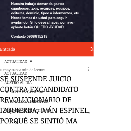
Nuestro trabajo demanda gastos
cuantiosos, taxis, recargas, equipos,
editores, dominio, tipeo a informantes, etc.
Necesitamos de usted para seguir
ayudando. Si lo desea hacer, por favor
aplaste botón QUIERO AYUDAR.
Contacto
0968815213
.
Entrada
ACTUALIDAD
11 may 2019
2 min de lectura
ACTUALIDAD
SE SUSPENDE JUICIO
AUSTRO AL DÍA
CONTRA EXCANDIDATO
DE INTERÉS GENERAL
REVOLUCIONARIO DE
LA AMAZONA HERMOSA
IZQUIERDA, IVÁN ESPINEL,
HUMANOS DEL ECUADOR
PORQUÉ SE SINTIÓ MA