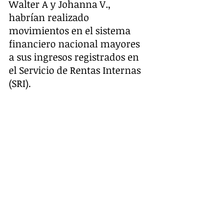
Walter A y Johanna V., 
habrían realizado 
movimientos en el sistema 
financiero nacional mayores 
a sus ingresos registrados en 
el Servicio de Rentas Internas 
(SRI).
La tarde y noche de este 
viernes, una vez que la 
Fiscalía había evacuado 83 
pruebas documentales que 
contiene el caso, el abogado 
de la defensa, Luis Sánchez 