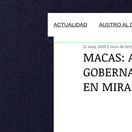
ACTUALIDAD
AUSTRO AL 
13 may 2019
2 min de lec
HUMANOS DEL ECUADOR
MACAS: 
GOBERNA
EN MIRA