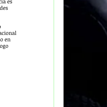
ia es 
des 
 
acional 
o en 
logo 