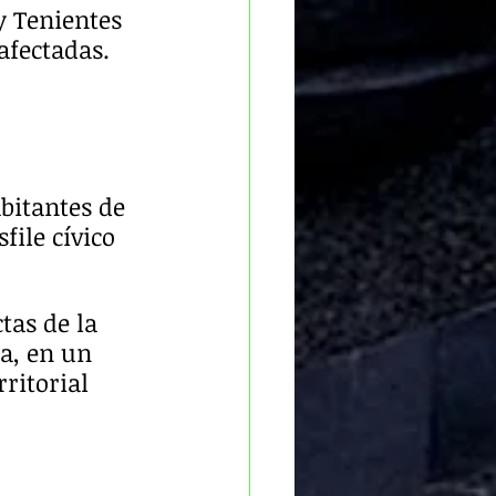
y Tenientes 
afectadas.
itantes de 
file cívico 
tas de la 
a, en un 
ritorial 