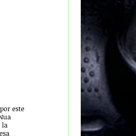
or este 
 Nua 
 la 
esa 