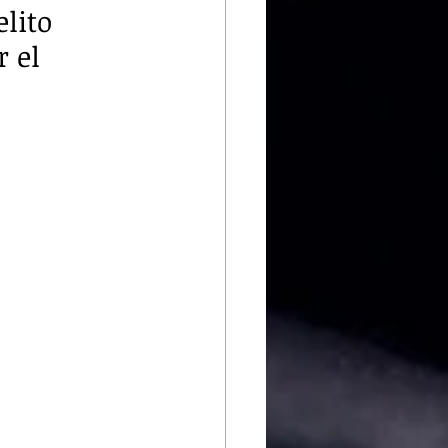
lito 
 el 