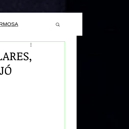
ERMOSA
LARES,
JÓ