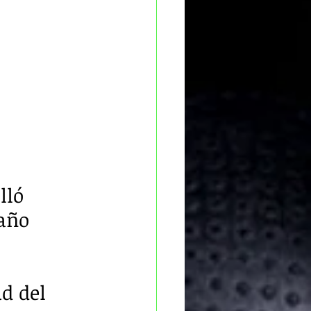
lló 
año 
d del 