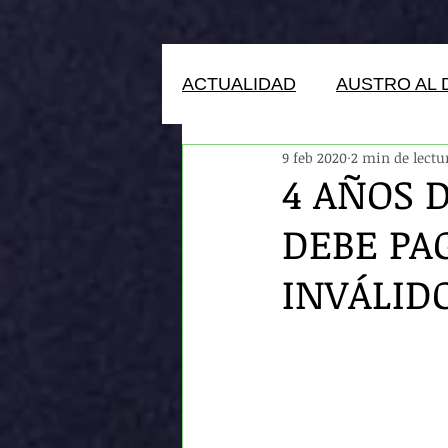
ACTUALIDAD
AUSTRO AL 
9 feb 2020
2 min de lectu
HUMANOS DEL ECUADOR
4 AÑOS D
DEBE PA
INVÁLIDO