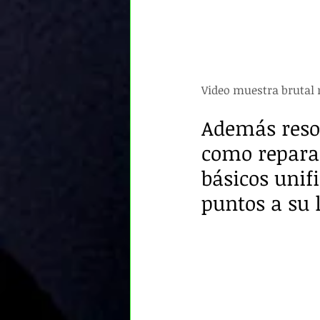
Video muestra brutal 
Además resol
como reparac
básicos unif
puntos a su 