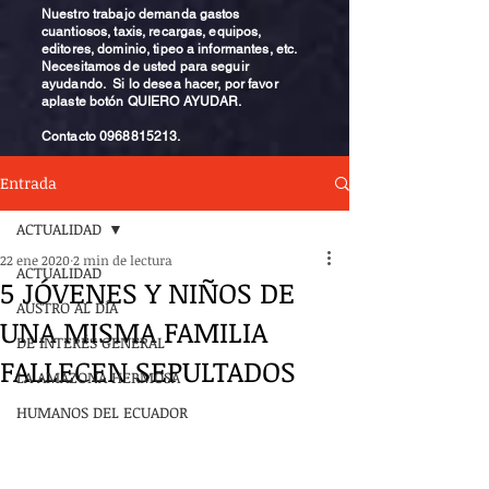
Nuestro trabajo demanda gastos
cuantiosos, taxis, recargas, equipos,
editores, dominio, tipeo a informantes, etc.
Necesitamos de usted para seguir
ayudando. Si lo desea hacer, por favor
aplaste botón QUIERO AYUDAR.
Contacto
0968815213
.
Entrada
ACTUALIDAD
22 ene 2020
2 min de lectura
ACTUALIDAD
5 JÓVENES Y NIÑOS DE
AUSTRO AL DÍA
UNA MISMA FAMILIA
DE INTERÉS GENERAL
FALLECEN SEPULTADOS
LA AMAZONA HERMOSA
HUMANOS DEL ECUADOR