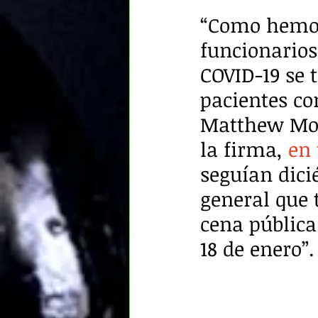
“Como hemos 
funcionarios
COVID-19 se
pacientes co
Matthew Moo
la firma, 
en
seguían dici
general que 
cena pública
18 de enero”.