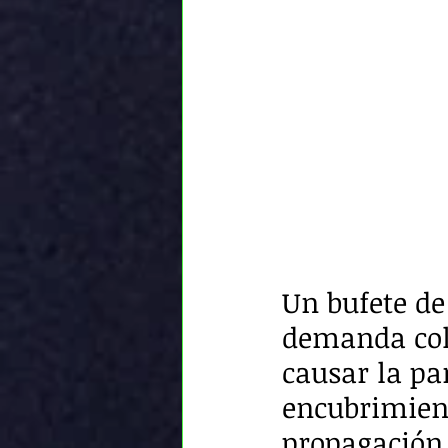
Un bufete de
demanda cole
causar la pa
encubrimiento
propagación 