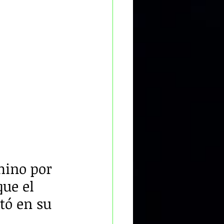
 
hino por 
ue el 
tó en su 