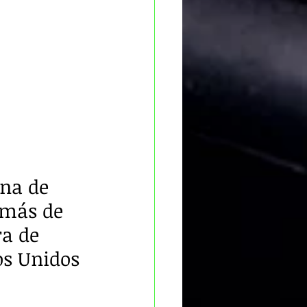
ina de 
 más de 
a de 
os Unidos 