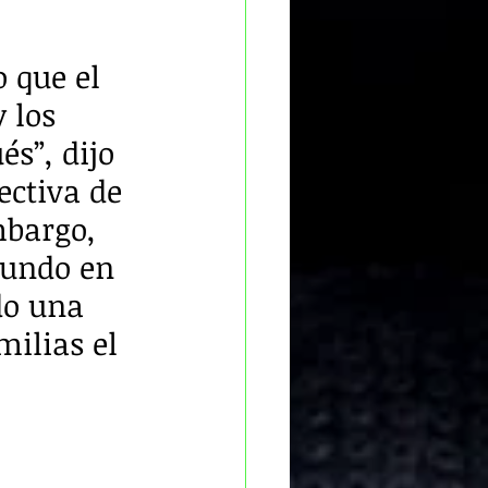
 que el 
 los 
s”, dijo 
ctiva de 
mbargo, 
mundo en 
do una 
ilias el 