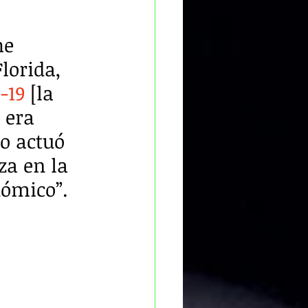
he 
lorida, 
-19
 [la 
 era 
o actuó 
a en la 
nómico”.