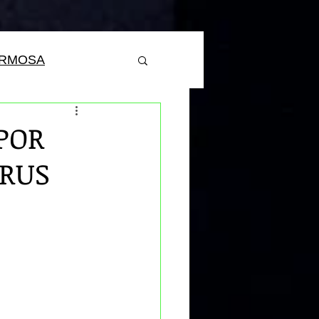
ERMOSA
POR
IRUS