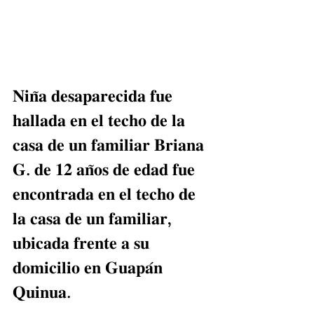
𝐍𝐢𝐧̃𝐚 𝐝𝐞𝐬𝐚𝐩𝐚𝐫𝐞𝐜𝐢𝐝𝐚 𝐟𝐮𝐞 
𝐡𝐚𝐥𝐥𝐚𝐝𝐚 𝐞𝐧 𝐞𝐥 𝐭𝐞𝐜𝐡𝐨 𝐝𝐞 𝐥𝐚 
𝐜𝐚𝐬𝐚 𝐝𝐞 𝐮𝐧 𝐟𝐚𝐦𝐢𝐥𝐢𝐚𝐫 𝐁𝐫𝐢𝐚𝐧𝐚 
𝐆. 𝐝𝐞 𝟏𝟐 𝐚𝐧̃𝐨𝐬 𝐝𝐞 𝐞𝐝𝐚𝐝 𝐟𝐮𝐞 
𝐞𝐧𝐜𝐨𝐧𝐭𝐫𝐚𝐝𝐚 𝐞𝐧 𝐞𝐥 𝐭𝐞𝐜𝐡𝐨 𝐝𝐞 
𝐥𝐚 𝐜𝐚𝐬𝐚 𝐝𝐞 𝐮𝐧 𝐟𝐚𝐦𝐢𝐥𝐢𝐚𝐫, 
𝐮𝐛𝐢𝐜𝐚𝐝𝐚 𝐟𝐫𝐞𝐧𝐭𝐞 𝐚 𝐬𝐮 
𝐝𝐨𝐦𝐢𝐜𝐢𝐥𝐢𝐨 𝐞𝐧 𝐆𝐮𝐚𝐩𝐚́𝐧 
𝐐𝐮𝐢𝐧𝐮𝐚.