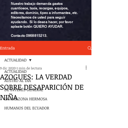
Nuestro trabajo demanda gastos
cuantiosos, taxis, recargas, equipos,
editores, dominio, tipeo a informantes, etc.
Necesitamos de usted para seguir
ayudando. Si lo desea hacer, por favor
aplaste botón QUIERO AYUDAR.
Contacto
0968815213
.
Entrada
ACTUALIDAD
9 dic 2020
1 min de lectura
ACTUALIDAD
AZOGUES: LA VERDAD
AUSTRO AL DÍA
SOBRE DESAPARICIÓN DE
DE INTERÉS GENERAL
NIÑA
LA AMAZONA HERMOSA
HUMANOS DEL ECUADOR