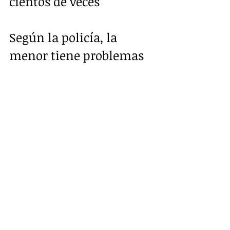
cientos de veces
Según la policía, la 
menor tiene problemas 
de conducta y rebeldía, 
por lo que su caso fue 
derivado a la autoridad 
para que se otorgue la 
debida atención 
psicológica y orientación 
juvenil, a fin de 
garantizar su estabilidad 
emocional y familiar.