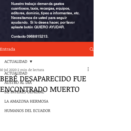
Nuestro trabajo demanda gastos
cuantiosos, taxis, recargas, equipos,
editores, dominio, tipeo a informantes, etc.
Necesitamos de usted para seguir
ayudando. Si lo desea hacer, por favor
aplaste botón QUIERO AYUDAR.
Contacto
0968815213
.
Entrada
ACTUALIDAD
10 jul 2020
2 min de lectura
ACTUALIDAD
BEBÉ DESAPARECIDO FUE
AUSTRO AL DÍA
ENCONTRADO MUERTO
DE INTERÉS GENERAL
LA AMAZONA HERMOSA
HUMANOS DEL ECUADOR