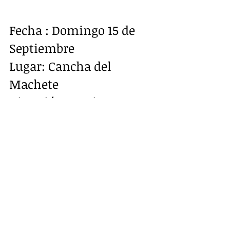
Fecha : Domingo 15 de 
Septiembre
Lugar: Cancha del 
Machete
Dirección: 69 River Ave. 
Patchogue
Colabora, Solidarízate
Se a preparado para el 
día indicado, un 
programa con comida 
típica ecuatoriana, 