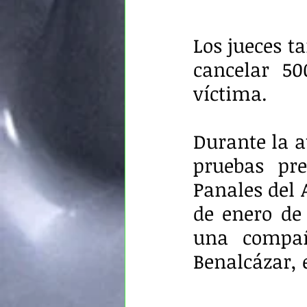
Los jueces t
cancelar 50
víctima.
Durante la au
pruebas pre
Panales del A
de enero de 
una compañ
Benalcázar, 