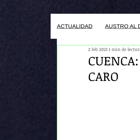
ACTUALIDAD
AUSTRO AL 
2 feb 2021
1 min de lectur
HUMANOS DEL ECUADOR
CUENCA: 
CARO