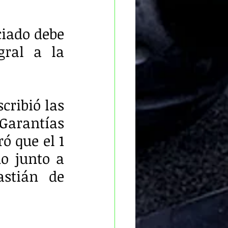
iado debe 
ral a la 
cribió las 
arantías 
 que el 1 
o junto a 
stián de 