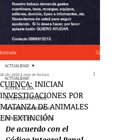
Nuestro trabajo demanda gastos
cuantiosos, taxis, recargas, equipos,
editores, dominio, tipeo a informantes, etc.
Necesitamos de usted para seguir
ayudando. Si lo desea hacer, por favor
aplaste botón QUIERO AYUDAR.
Contacto
0968815213
.
Entrada
ACTUALIDAD
28 abr 2020
2 min de lectura
ACTUALIDAD
CUENCA: INICIAN
AUSTRO AL DÍA
INVESTIGACIONES POR
DE INTERÉS GENERAL
MATANZA DE ANIMALES
LA AMAZONA HERMOSA
EN EXTINCIÓN
HUMANOS DEL ECUADOR
De acuerdo con el 
Código Integral Penal 