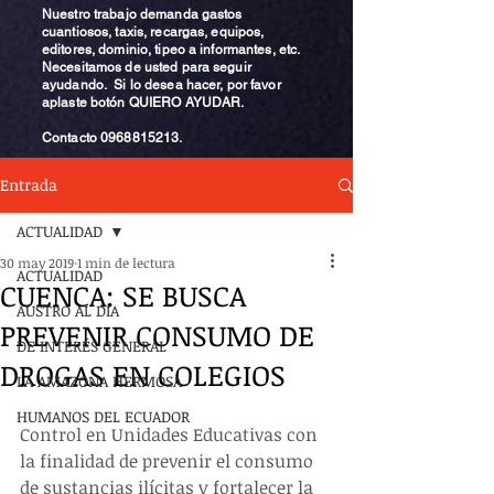
Nuestro trabajo demanda gastos
cuantiosos, taxis, recargas, equipos,
editores, dominio, tipeo a informantes, etc.
Necesitamos de usted para seguir
ayudando. Si lo desea hacer, por favor
aplaste botón QUIERO AYUDAR.
Contacto
0968815213
.
Entrada
ACTUALIDAD
30 may 2019
1 min de lectura
ACTUALIDAD
CUENCA: SE BUSCA
AUSTRO AL DÍA
PREVENIR CONSUMO DE
DE INTERÉS GENERAL
DROGAS EN COLEGIOS
LA AMAZONA HERMOSA
HUMANOS DEL ECUADOR
Control en Unidades Educativas con 
la finalidad de prevenir el consumo 
de sustancias ilícitas y fortalecer la 