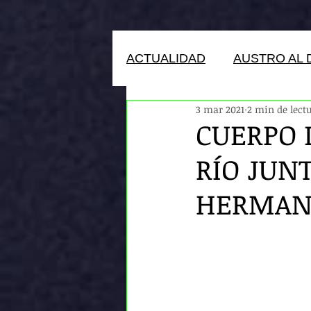
ACTUALIDAD
AUSTRO AL 
3 mar 2021
2 min de lect
HUMANOS DEL ECUADOR
CUERPO 
RÍO JUN
HERMAN