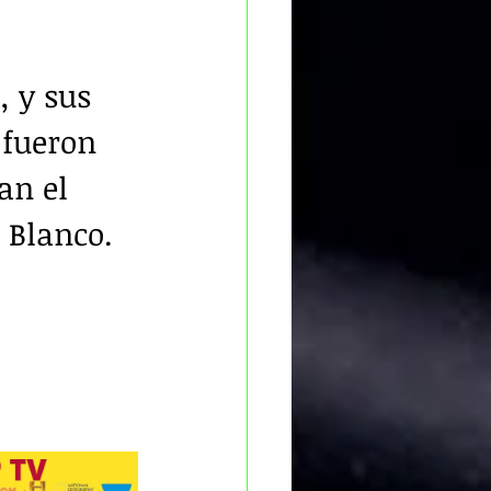
 y sus 
 fueron 
an el 
 Blanco.