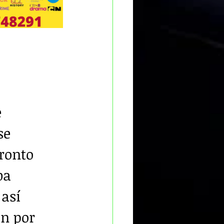
 
se 
ronto 
ba 
así 
an por 