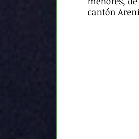
menores, de 
cantón Arenil