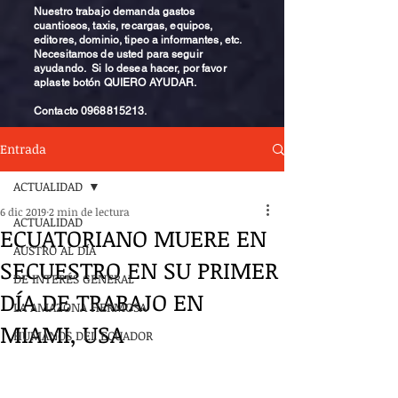
Nuestro trabajo demanda gastos
cuantiosos, taxis, recargas, equipos,
editores, dominio, tipeo a informantes, etc.
Necesitamos de usted para seguir
ayudando. Si lo desea hacer, por favor
aplaste botón QUIERO AYUDAR.
Contacto
0968815213
.
Entrada
ACTUALIDAD
6 dic 2019
2 min de lectura
ACTUALIDAD
ECUATORIANO MUERE EN
AUSTRO AL DÍA
SECUESTRO EN SU PRIMER
DE INTERÉS GENERAL
DÍA DE TRABAJO EN
LA AMAZONA HERMOSA
MIAMI, USA
HUMANOS DEL ECUADOR