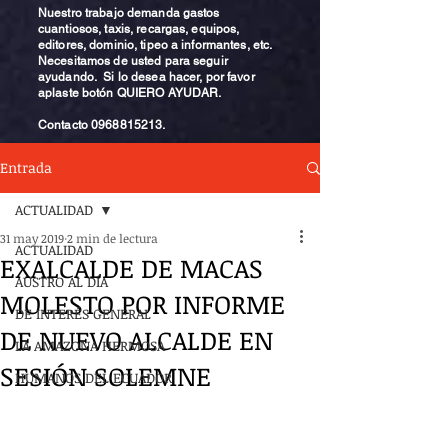
Nuestro trabajo demanda gastos
cuantiosos, taxis, recargas, equipos,
editores, dominio, tipeo a informantes, etc.
Necesitamos de usted para seguir
ayudando. Si lo desea hacer, por favor
aplaste botón QUIERO AYUDAR.
Contacto
0968815213
.
Entrada
ACTUALIDAD
31 may 2019
2 min de lectura
ACTUALIDAD
EXALCALDE DE MACAS
AUSTRO AL DÍA
MOLESTO POR INFORME
DE INTERÉS GENERAL
DE NUEVO ALCALDE EN
LA AMAZONA HERMOSA
SESIÓN SOLEMNE
HUMANOS DEL ECUADOR