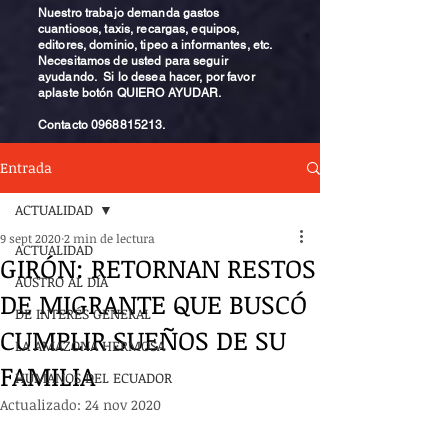
Nuestro trabajo demanda gastos
cuantiosos, taxis, recargas, equipos,
editores, dominio, tipeo a informantes, etc.
Necesitamos de usted para seguir
ayudando. Si lo desea hacer, por favor
aplaste botón QUIERO AYUDAR.
Contacto
0968815213
.
Entrada
ACTUALIDAD
9 sept 2020
2 min de lectura
ACTUALIDAD
GIRÓN: RETORNAN RESTOS
AUSTRO AL DÍA
DE MIGRANTE QUE BUSCÓ
DE INTERÉS GENERAL
CUMPLIR SUEÑOS DE SU
LA AMAZONA HERMOSA
FAMILIA
HUMANOS DEL ECUADOR
Actualizado:
24 nov 2020