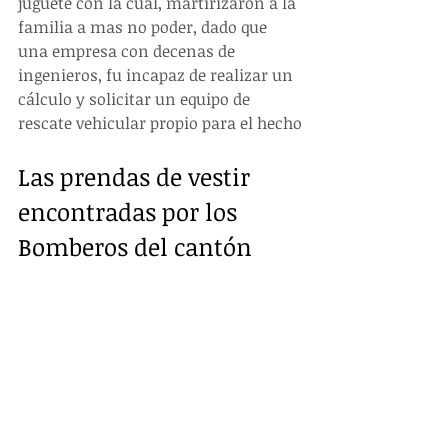
juguete con la cual, martirizaron a la 
familia a mas no poder, dado que 
una empresa con decenas de 
ingenieros, fu incapaz de realizar un 
cálculo y solicitar un equipo de 
rescate vehicular propio para el hecho
Las prendas de vestir 
encontradas por los 
Bomberos del cantón 
Limón, no tenían 
manchas de sangre. Ni 
una sola.  En la cabina, 
jamás encontrarón una 
gota de sangre.  La 