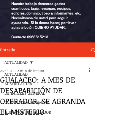
Nuestro trabajo demanda gastos
cuantiosos, taxis, recargas, equipos,
editores, dominio, tipeo a informantes, etc.
Necesitamos de usted para seguir
ayudando. Si lo desea hacer, por favor
aplaste botón QUIERO AYUDAR.
Contacto
0968815213
.
Entrada
ACTUALIDAD
26 jul 2019
2 min de lectura
ACTUALIDAD
GUALACEO: A MES DE
AUSTRO AL DÍA
DESAPARICIÓN DE
DE INTERÉS GENERAL
OPERADOR, SE AGRANDA
LA AMAZONA HERMOSA
EL MISTERIO
HUMANOS DEL ECUADOR