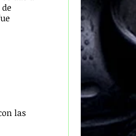
 de 
fue 
con las 