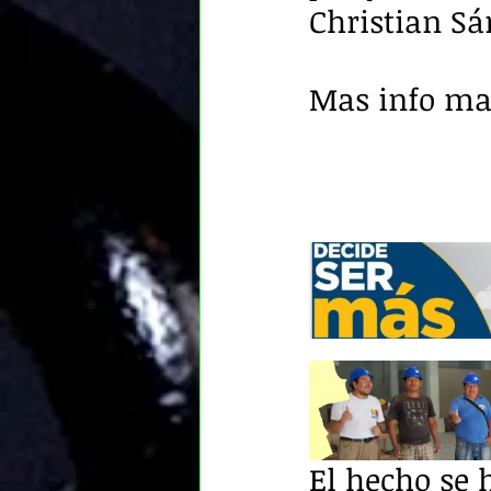
Christian S
Mas info mas
El hecho se 