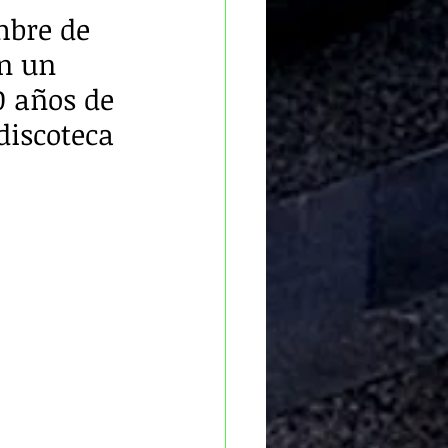
mbre de 
n un 
 años de 
iscoteca 