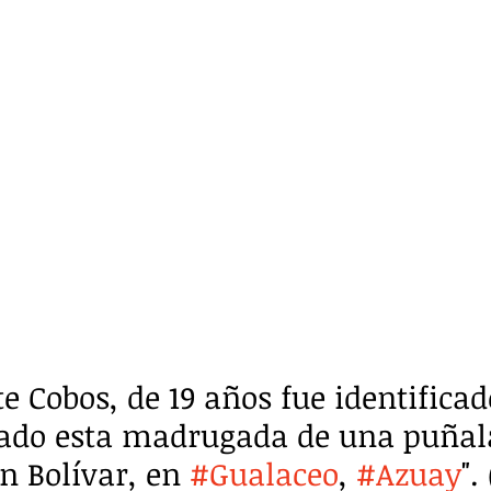
e Cobos, de 19 años fue identificado
nado esta madrugada de una puñala
 Bolívar, en 
#Gualaceo
, 
#Azuay
".