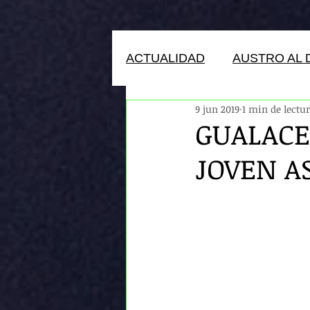
ACTUALIDAD
AUSTRO AL 
9 jun 2019
1 min de lectu
HUMANOS DEL ECUADOR
GUALACE
JOVEN A