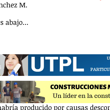
ánchez M.
 abajo...
habría producido por causas desco