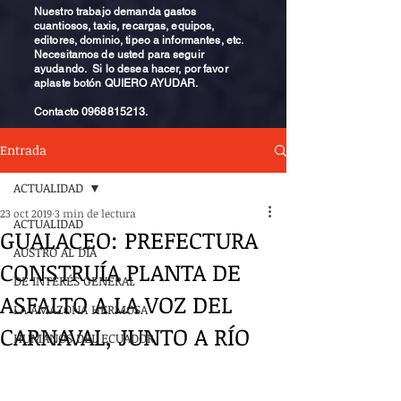
Nuestro trabajo demanda gastos
cuantiosos, taxis, recargas, equipos,
editores, dominio, tipeo a informantes, etc.
Necesitamos de usted para seguir
ayudando. Si lo desea hacer, por favor
aplaste botón QUIERO AYUDAR.
Contacto
0968815213
.
Entrada
ACTUALIDAD
23 oct 2019
3 min de lectura
ACTUALIDAD
GUALACEO: PREFECTURA
AUSTRO AL DÍA
CONSTRUÍA PLANTA DE
DE INTERÉS GENERAL
ASFALTO A LA VOZ DEL
LA AMAZONA HERMOSA
CARNAVAL, JUNTO A RÍO
HUMANOS DEL ECUADOR