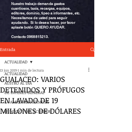
Nuestro trabajo demanda gastos
cuantiosos, taxis, recargas, equipos,
editores, dominio, tipeo a informantes, etc.
Necesitamos de usted para seguir
ayudando. Si lo desea hacer, por favor
aplaste botón QUIERO AYUDAR.
Contacto
0968815213
.
Entrada
ACTUALIDAD
13 jun 2019
1 min de lectura
ACTUALIDAD
GUALACEO: VARIOS
AUSTRO AL DÍA
DETENIDOS Y PRÓFUGOS
DE INTERÉS GENERAL
EN LAVADO DE 19
LA AMAZONA HERMOSA
MILLONES DE DÓLARES
HUMANOS DEL ECUADOR