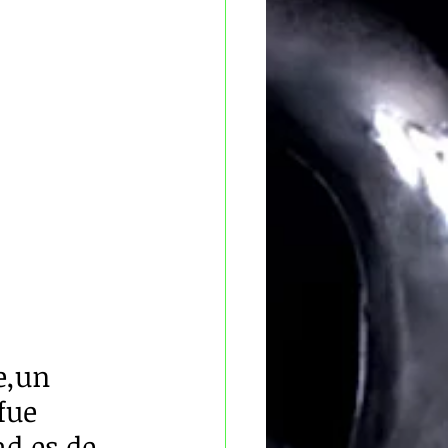
e,un 
fue 
ad es de 