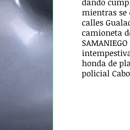
dando cumpli
mientras se 
calles Guala
camioneta de
SAMANIEGO sa
intempestiv
honda de pla
policial Cab