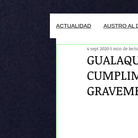
ACTUALIDAD
AUSTRO AL 
4 sept 2020
1 min de lect
HUMANOS DEL ECUADOR
GUALAQUI
CUMPLIM
GRAVEME