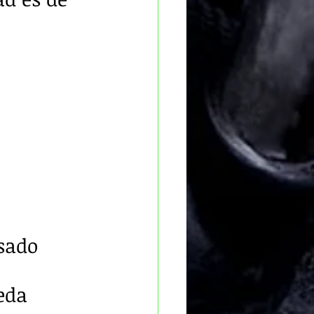
sado 
 
eda 