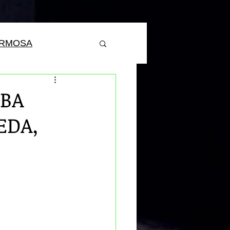
ERMOSA
ABA
EDA,