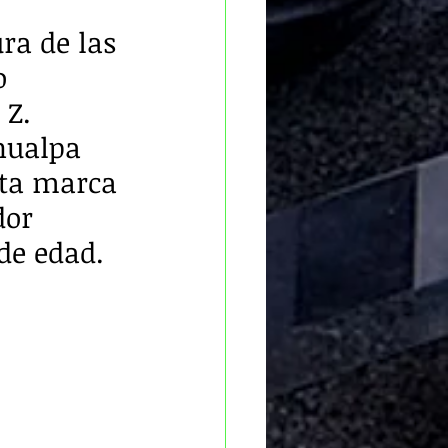
 
ra de las 
o 
Z. 
hualpa 
ta marca 
dor 
de edad.