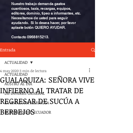
Nuestro trabajo demanda gastos
cuantiosos, taxis, recargas, equipos,
editores, dominio, tipeo a informantes, etc.
Necesitamos de usted para seguir
ayudando. Si lo desea hacer, por favor
aplaste botón QUIERO AYUDAR.
Contacto
0968815213
.
Entrada
ACTUALIDAD
4 may 2020
3 min de lectura
ACTUALIDAD
GUALAQUIZA: SEÑORA VIVE
AUSTRO AL DÍA
INFIERNO AL TRATAR DE
DE INTERÉS GENERAL
REGRESAR DE SUCÚA A
LA AMAZONA HERMOSA
BERBEJOS
HUMANOS DEL ECUADOR