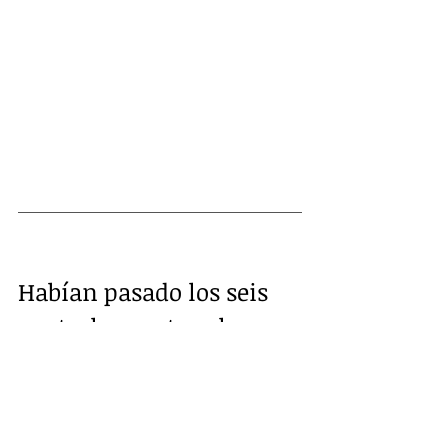
Habían pasado los seis 
controles cantonales 
desde Sucúa a 
Gualaquiza y se 
encontraron con otro,  