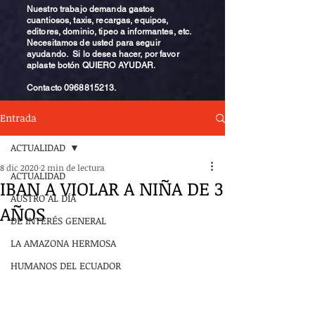
Nuestro trabajo demanda gastos
cuantiosos, taxis, recargas, equipos,
editores, dominio, tipeo a informantes, etc.
Necesitamos de usted para seguir
ayudando. Si lo desea hacer, por favor
aplaste botón QUIERO AYUDAR.
Contacto
0968815213
.
Entrada
ACTUALIDAD
8 dic 2020
2 min de lectura
ACTUALIDAD
IBAN A VIOLAR A NIÑA DE 3
AUSTRO AL DÍA
AÑOS
DE INTERÉS GENERAL
LA AMAZONA HERMOSA
HUMANOS DEL ECUADOR