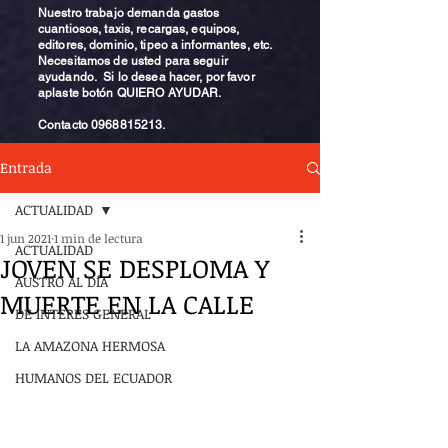
Nuestro trabajo demanda gastos
cuantiosos, taxis, recargas, equipos,
editores, dominio, tipeo a informantes, etc.
Necesitamos de usted para seguir
ayudando. Si lo desea hacer, por favor
aplaste botón QUIERO AYUDAR.
Contacto
0968815213
.
Entrada
ACTUALIDAD
1 jun 2021
1 min de lectura
ACTUALIDAD
JOVEN SE DESPLOMA Y
AUSTRO AL DÍA
MUERTE EN LA CALLE
DE INTERÉS GENERAL
LA AMAZONA HERMOSA
HUMANOS DEL ECUADOR