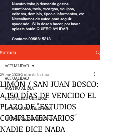
Nuestro trabajo demanda gastos
cuantiosos, taxis, recargas, equipos,
editores, dominio, tipeo a informantes, etc.
Necesitamos de usted para seguir
ayudando. Si lo desea hacer, por favor
aplaste botón QUIERO AYUDAR.
Contacto
0968815213
.
Entrada
ACTUALIDAD
29 ene 2020
2 min de lectura
ACTUALIDAD
LIMÓN / SAN JUAN BOSCO:
AUSTRO AL DÍA
A 150 DÍAS DE VENCIDO EL
DE INTERÉS GENERAL
PLAZO DE "ESTUDIOS
LA AMAZONA HERMOSA
COMPLEMENTARIOS"
HUMANOS DEL ECUADOR
NADIE DICE NADA