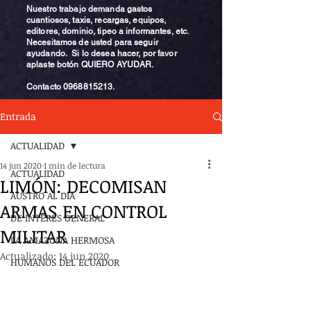
Nuestro trabajo demanda gastos
cuantiosos, taxis, recargas, equipos,
editores, dominio, tipeo a informantes, etc.
Necesitamos de usted para seguir
ayudando. Si lo desea hacer, por favor
aplaste botón QUIERO AYUDAR.
Contacto
0968815213
.
Entrada
ACTUALIDAD
14 jun 2020
1 min de lectura
ACTUALIDAD
LIMÓN: DECOMISAN
AUSTRO AL DÍA
ARMAS EN CONTROL
DE INTERÉS GENERAL
MILITAR
LA AMAZONA HERMOSA
Actualizado:
14 jun 2020
HUMANOS DEL ECUADOR