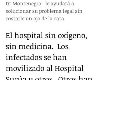
Dr Montenegro:  le ayudará a 
solucionar su problema legal sin 
costarle un ojo de la cara
El hospital sin oxígeno, 
sin medicina.  Los 
infectados se han 
movilizado al Hospital 
Sucúa u otros.  Otros han 
sido llevados a sus 
propias casas a la espera 
de un milagro.
Apenas el pasado  