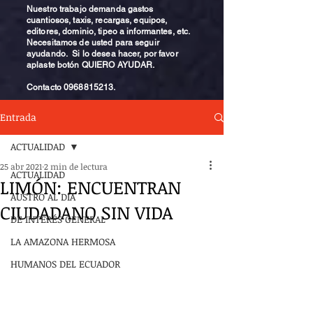
Nuestro trabajo demanda gastos
cuantiosos, taxis, recargas, equipos,
editores, dominio, tipeo a informantes, etc.
Necesitamos de usted para seguir
ayudando. Si lo desea hacer, por favor
aplaste botón QUIERO AYUDAR.
Contacto
0968815213
.
Entrada
ACTUALIDAD
25 abr 2021
2 min de lectura
ACTUALIDAD
LIMÓN: ENCUENTRAN
AUSTRO AL DÍA
CIUDADANO SIN VIDA
DE INTERÉS GENERAL
LA AMAZONA HERMOSA
HUMANOS DEL ECUADOR