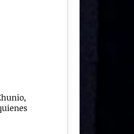
Zhunio, 
quienes 