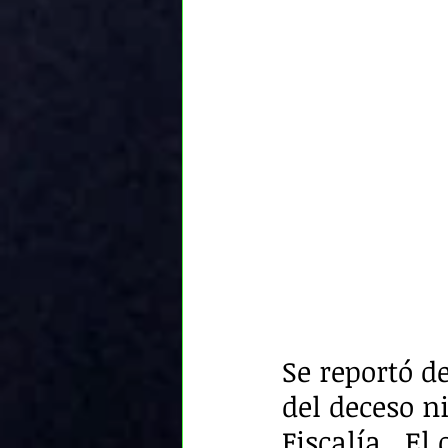
Se reportó d
del deceso ni
Fiscalía.  El