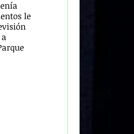
enía 
entos le 
evisión 
 a 
Parque 