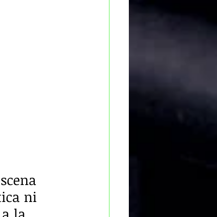
escena 
ica ni 
a la 