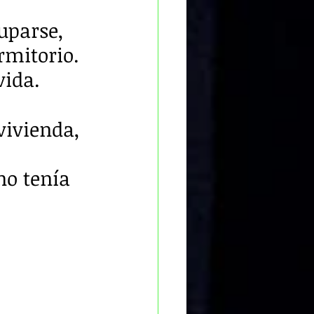
uparse, 
rmitorio. 
vida.
vivienda, 
no tenía 