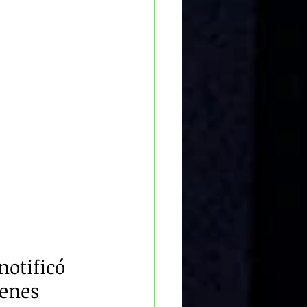
notificó 
ienes 