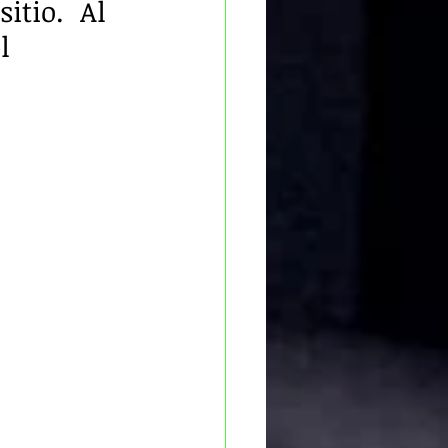
tio.  Al 
l 