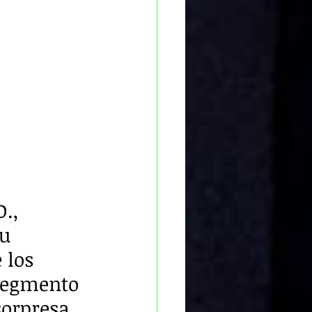
., 
u 
 los 
 segmento 
sorpresa 