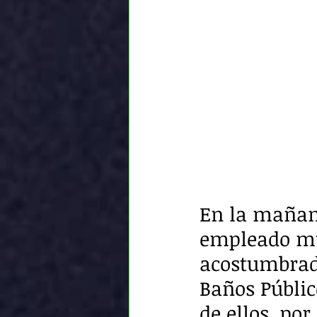
En la mañana
empleado mun
acostumbrada
Baños Públic
de ellos, po