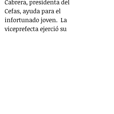
Cabrera, presidenta del 
Cefas, ayuda para el 
infortunado joven.  La 
viceprefecta ejerció su 
voluntad para ayudarlo 
de manera inmediata.
Aquí el video del avance en la 
recuerpación de Darwin:  
https://www.facebook.com/lojano33
/videos/2485144891568589/
Aquí,la nota de Radio Limón sobre el 
accidente:   
https://www.radiolimon.net/post/20
18/12/19/lim%C3%B3n-en-new-york-