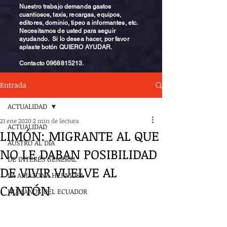
Nuestro trabajo demanda gastos
cuantiosos, taxis, recargas, equipos,
editores, dominio, tipeo a informantes, etc.
Necesitamos de usted para seguir
ayudando. Si lo desea hacer, por favor
aplaste botón QUIERO AYUDAR.
Contacto
0968815213
.
Entrada
ACTUALIDAD
21 ene 2020
2 min de lectura
ACTUALIDAD
LIMÓN: MIGRANTE AL QUE
AUSTRO AL DÍA
NO LE DABAN POSIBILIDAD
DE INTERÉS GENERAL
DE VIVIR VUELVE AL
LA AMAZONA HERMOSA
CANTÓN
HUMANOS DEL ECUADOR