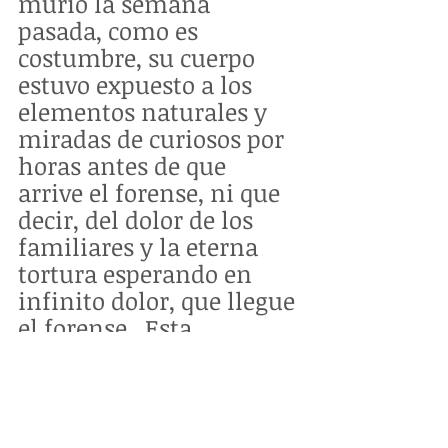
murió la semana 
pasada, como es 
costumbre, su cuerpo 
estuvo expuesto a los 
elementos naturales y 
miradas de curiosos por 
horas antes de que 
arrive el forense, ni que 
decir, del dolor de los 
familiares y la eterna 
tortura esperando en 
infinito dolor, que llegue 
el forense.  Esta 
situación que se ha 
denunciado varias veces 
en La Radio Limón un 
grito al que NINGUNA 