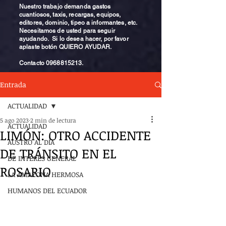
Nuestro trabajo demanda gastos
cuantiosos, taxis, recargas, equipos,
editores, dominio, tipeo a informantes, etc.
Necesitamos de usted para seguir
ayudando. Si lo desea hacer, por favor
aplaste botón QUIERO AYUDAR.
Contacto
0968815213
.
Entrada
ACTUALIDAD
5 ago 2023
2 min de lectura
ACTUALIDAD
LIMÓN: OTRO ACCIDENTE
AUSTRO AL DÍA
DE TRÁNSITO EN EL
DE INTERÉS GENERAL
ROSARIO
LA AMAZONA HERMOSA
HUMANOS DEL ECUADOR