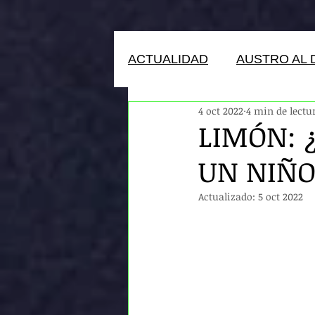
ACTUALIDAD
AUSTRO AL 
4 oct 2022
4 min de lectu
HUMANOS DEL ECUADOR
LIMÓN: 
UN NIÑO
Actualizado:
5 oct 2022