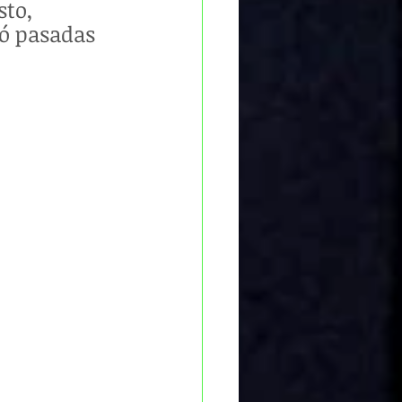
to, 
ió pasadas 