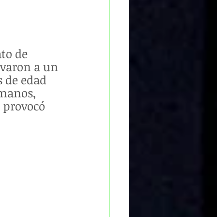
to de 
rvaron a un 
s de edad 
amanos, 
, provocó 