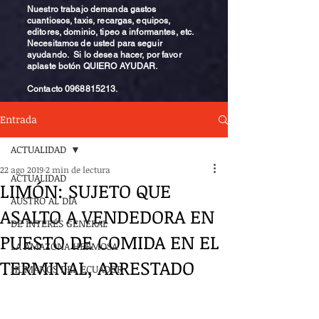
Nuestro trabajo demanda gastos
cuantiosos, taxis, recargas, equipos,
editores, dominio, tipeo a informantes, etc.
Necesitamos de usted para seguir
ayudando. Si lo desea hacer, por favor
aplaste botón QUIERO AYUDAR.
Contacto
0968815213
.
Entrada
ACTUALIDAD
22 ago 2019
2 min de lectura
ACTUALIDAD
LIMÓN: SUJETO QUE
AUSTRO AL DÍA
ASALTO A VENDEDORA EN
DE INTERÉS GENERAL
PUESTO DE COMIDA EN EL
LA AMAZONA HERMOSA
TERMINAL, ARRESTADO
HUMANOS DEL ECUADOR