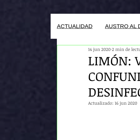
ACTUALIDAD
AUSTRO AL 
14 jun 2020
2 min de lect
HUMANOS DEL ECUADOR
LIMÓN: 
CONFUND
DESINFE
Actualizado:
16 jun 2020