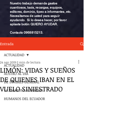
Nuestro trabajo demanda gastos
cuantiosos, taxis, recargas, equipos,
editores, dominio, tipeo a informantes, etc.
Necesitamos de usted para seguir
ayudando. Si lo desea hacer, por favor
aplaste botón QUIERO AYUDAR.
Contacto
0968815213
.
Entrada
ACTUALIDAD
24 ago 2019
2 min de lectura
ACTUALIDAD
LIMÓN: VIDAS Y SUEÑOS
AUSTRO AL DÍA
DE QUIENES IBAN EN EL
DE INTERÉS GENERAL
VUELO SINIESTRADO
LA AMAZONA HERMOSA
HUMANOS DEL ECUADOR