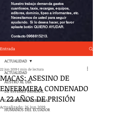
Nuestro trabajo demanda gastos
cuantiosos, taxis, recargas, equipos,
editores, dominio, tipeo a informantes, etc.
Necesitamos de usted para seguir
ayudando. Si lo desea hacer, por favor
aplaste botón QUIERO AYUDAR.
Contacto
0968815213
.
Entrada
ACTUALIDAD
22 jun 2019
1 min de lectura
ACTUALIDAD
MACAS: ASESINO DE
AUSTRO AL DÍA
ENFERMERA CONDENADO
DE INTERÉS GENERAL
A 22 AÑOS DE PRISIÓN
LA AMAZONA HERMOSA
Actualizado:
26 jun 2019
HUMANOS DEL ECUADOR