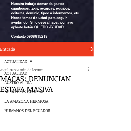
Nuestro trabajo demanda gastos
cuantiosos, taxis, recargas, equipos,
editores, dominio, tipeo a informantes, etc.
Necesitamos de usted para seguir
ayudando. Si lo desea hacer, por favor
aplaste botón QUIERO AYUDAR.
Contacto
0968815213
.
Entrada
ACTUALIDAD
28 jul 2019
2 min de lectura
ACTUALIDAD
MACAS: DENUNCIAN
AUSTRO AL DÍA
ESTAFA MASIVA
DE INTERÉS GENERAL
LA AMAZONA HERMOSA
HUMANOS DEL ECUADOR