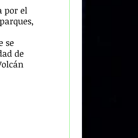
 por el 
parques, 
 
 se 
dad de 
Volcán 