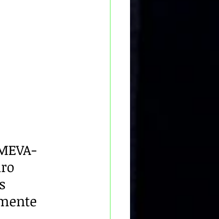
DMEVA-
ro 
s 
rmente 