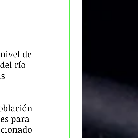
nivel de 
el río 
s 
 
oblación 
tes para 
acionado 