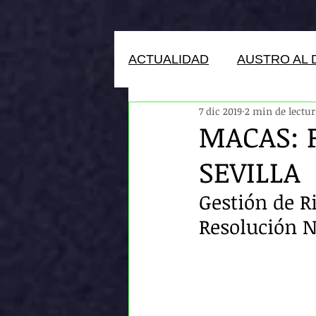
ACTUALIDAD
AUSTRO AL 
7 dic 2019
2 min de lectu
HUMANOS DEL ECUADOR
MACAS: P
SEVILLA
Gestión de Ri
Resolución N