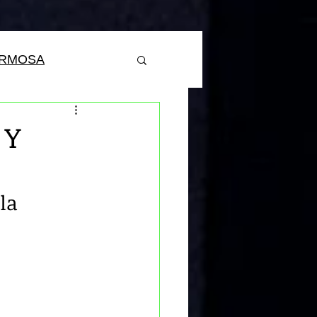
ERMOSA
 Y
la 