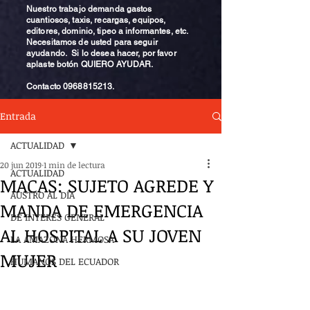
Nuestro trabajo demanda gastos
cuantiosos, taxis, recargas, equipos,
editores, dominio, tipeo a informantes, etc.
Necesitamos de usted para seguir
ayudando. Si lo desea hacer, por favor
aplaste botón QUIERO AYUDAR.
Contacto
0968815213
.
Entrada
ACTUALIDAD
20 jun 2019
1 min de lectura
ACTUALIDAD
MACAS: SUJETO AGREDE Y
AUSTRO AL DÍA
MANDA DE EMERGENCIA
DE INTERÉS GENERAL
AL HOSPITAL A SU JOVEN
LA AMAZONA HERMOSA
MUJER
HUMANOS DEL ECUADOR