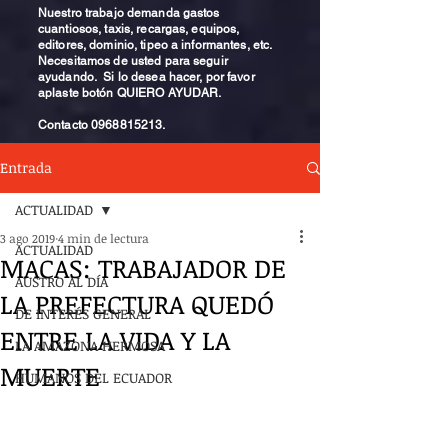
Nuestro trabajo demanda gastos
cuantiosos, taxis, recargas, equipos,
editores, dominio, tipeo a informantes, etc.
Necesitamos de usted para seguir
ayudando. Si lo desea hacer, por favor
aplaste botón QUIERO AYUDAR.
Contacto
0968815213
.
Entrada
ACTUALIDAD
3 ago 2019
4 min de lectura
ACTUALIDAD
MACAS: TRABAJADOR DE
AUSTRO AL DÍA
LA PREFECTURA QUEDÓ
DE INTERÉS GENERAL
ENTRE LA VIDA Y LA
LA AMAZONA HERMOSA
MUERTE
HUMANOS DEL ECUADOR